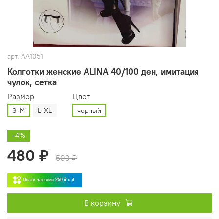
арт.
AA1051
Колготки женские ALINA 40/100 ден, имитация
чулок, сетка
Размер
Цвет
S-M
L-XL
черный
-4%
480 ₽
500 ₽
Плати частями
250 ₽
x 4
В корзину