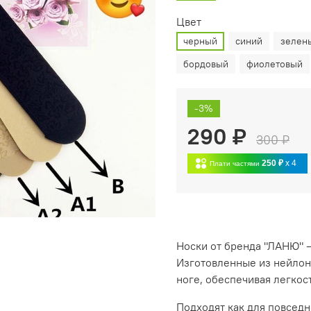
Цвет
черный
синий
зелен
бордовый
фиолетовый
-3%
290 ₽
300 ₽
250 ₽
x 4
Плати частями
Носки от бренда "ЛАНЮ" — 
Изготовленные из нейлона
ноге, обеспечивая легкос
Подходят как для повседн