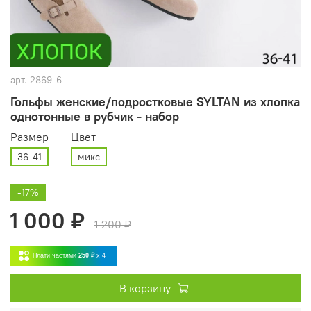
арт.
2869-6
Гольфы женские/подростковые SYLTAN из хлопка
однотонные в рубчик - набор
Размер
Цвет
36-41
микс
-17%
1 000 ₽
1 200 ₽
Плати частями
250 ₽
x 4
В корзину